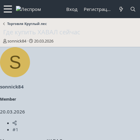
Вход
Регистрация
Торговля Круглый лес
Где купить ХАВАЛ сейчас
А
Д
sonnick84
20.03.2026
в
а
т
т
S
о
а
р
н
т
а
е
ч
м
а
ы
л
sonnick84
а
Member
20.03.2026
#1