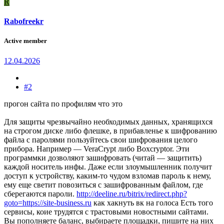
R
Rabofreekr
Active member
12.04.2026
#2
прогон сайта по профилям что это
Для защиты чрезвычайно необходимых данных, хранящихся
на строгом диске либо флешке, в прибавленье к шифрованию
файла с паролями пользуйтесь свои шифрования целого
прибора. Например — VeraCrypt либо Boxcryptor. Эти
программки дозволяют зашифровать (читай — защитить)
каждой носитель инфы. Даже если злоумышленник получит
доступ к устройству, каким-то чудом взломав пароль к нему,
ему еще светит повозиться с зашифрованным файлом, где
сберегаются пароли.
http://deeline.ru/bitrix/redirect.php?
goto=https://site-business.ru
как хакнуть вк на голоса Есть того
сервисы, коие трудятся с трастовыми новостными сайтами.
Вы пополняете баланс, выбираете площадки, пишите на них