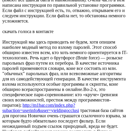
написана инструкция по правильной установке программки.
Если файл с инструкцией есть, то, отважно, открываем его и
следуем инструкции. Если файла нет, то обстановка немного
усложняется.
скачать голоса в контакте
Инструкций мы здесь приводить не будем, хотя опишем
наиболее модный метод по взлому паролей. Этот способ
обширно известен всем, кто хоть немного ориентируется в IT-
технологиях. Речь идет о брутфорсе (Brute force) — розыске
парольных фраз путем их перебора. В качестве источника
паролей применяются словари, коие все состоять из млн.
"обычных" парольных фраз, или всевозможные алгоритмы
для их самодействующей генерации. В качестве инструмента
взлома используются особые программы и скрипты, коие
обширно всераспространены в онлайне.Во-2-х, это
специфическое пари-соревнование: кто «круче» (ревизия
своих возможностей, престиж между программистов-
пиратов);
http://m1bar.com/index.php?
subaction=userinfo&user=yieldingocclusi
трастовая база сайтов
для прогона Новички очень страшатся ссылочного взрыва, за
которым будто обязательно последует фильтр. Если
неожиданный подъем ссылок природный, вреда не будет.