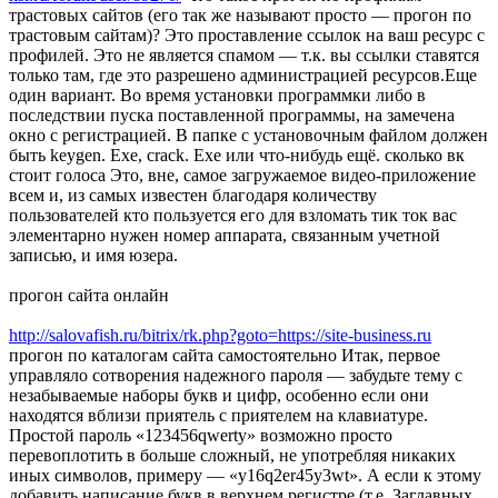
трастовых сайтов (его так же называют просто — прогон по
трастовым сайтам)? Это проставление ссылок на ваш ресурс с
профилей. Это не является спамом — т.к. вы ссылки ставятся
только там, где это разрешено администрацией ресурсов.Еще
один вариант. Во время установки программки либо в
последствии пуска поставленной программы, на замечена
окно с регистрацией. В папке с установочным файлом должен
быть keygen. Exe, crack. Exe или что-нибудь ещё. сколько вк
стоит голоса Это, вне, самое загружаемое видео-приложение
всем и, из самых известен благодаря количеству
пользователей кто пользуется его для взломать тик ток вас
элементарно нужен номер аппарата, связанным учетной
записью, и имя юзера.
прогон сайта онлайн
http://salovafish.ru/bitrix/rk.php?goto=https://site-business.ru
прогон по каталогам сайта самостоятельно Итак, первое
управляло сотворения надежного пароля — забудьте тему с
незабываемые наборы букв и цифр, особенно если они
находятся вблизи приятель с приятелем на клавиатуре.
Простой пароль «123456qwerty» возможно просто
перевоплотить в больше сложный, не употребляя никаких
иных символов, примеру — «y16q2er45y3wt». А если к этому
добавить написание букв в верхнем регистре (т.е. Заглавных