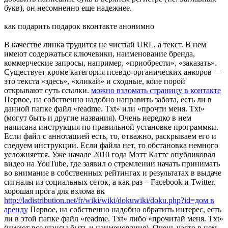
букв), он несомненно еще надежнее.
как подарить подарок вконтакте анонимно
В качестве линка трудится не чистый URL, а текст. В нем
имеют содержаться ключевики, наименование бренда,
коммерческие запросы, например, «приобрести», «заказать».
Существует кроме категория псевдо-органических анкоров —
это текста «здесь», «кликай» и сходные, коие порой
открывают суть ссылки.
можно взломать страницу в контакте
Первое, на собственно надобно направить забота, есть ли в
данной папке файл «readme. Txt» или «прочти меня. Txt»
(могут быть и другие названия). Очень нередко в нем
написана инструкция по правильной установке программки.
Если файл с аннотацией есть, то, отважно, раскрываем его и
следуем инструкции. Если файла нет, то обстановка немного
усложняется. Уже начале 2010 года Мэтт Каттс опубликовал
видео на YouTube, где заявил о стремлении начать принимать
во внимание в собственных рейтингах и результатах в выдаче
сигналы из социальных сеток, а как раз – Facebook и Twitter.
хорошая прога для взлома вк
http://ladistribution.net/fr/wiki/wiki/dokuwiki/doku.php?id=дом в
аренду
Первое, на собственно надобно обратить интерес, есть
ли в этой папке файл «readme. Txt» либо «прочитай меня. Txt»
(имеют все шансы быть и наименования). Очень часто в нем