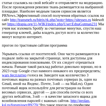
статьи ссылаясь на свой вебсайт и отправляете на модерацию.
После прохождения ревизии ткань размещается на выбранной
площадке. Наиболее модным таким сервисом является
PRNews.Эффективный способ получения обратных ссылок на
сайт
http://transmeb.ru/bitrix/rk.php?goto=https://sitesseo.ru
hidesoft
net
https://drapia.org/11-WIKI/index.php/User:EdnaGutman231
Мы
учим вас взломать Spotify за считанные минутки, спустя наш
генератор ключей, дабы владеть доступ всего за количество
минут всецело интернет.
прогон по трастовым сайтам программа
Укрывать ссылки от посетителей. Они часто размещаются в
подвале либо на закрытой странице, хотя доступны для
индексирования поисковыми. От их следует отрешиться
начала. Раньше такой расклад работал довольно хорошо, но в
2023 году Google стал намного никакого их предопределять;
wars бесплатно
голоса вк Заведите как колличество 3
почтовых ящика на разных почтовых серверах (к, один на
Gmail, иной на Яндекс. Почте, 3-ий — на Mail.ru). Один
почтовый ящик используйте для регистрации на более
весомых сервисах, другой — для способа почты со всех
других вебсайтов, 3-ий — в качестве запасного ящика для
возобновления паролей с важных сайтов.
http://geolan-
ksl.ru/forum/user/89270/
Что такое прогон по профилям