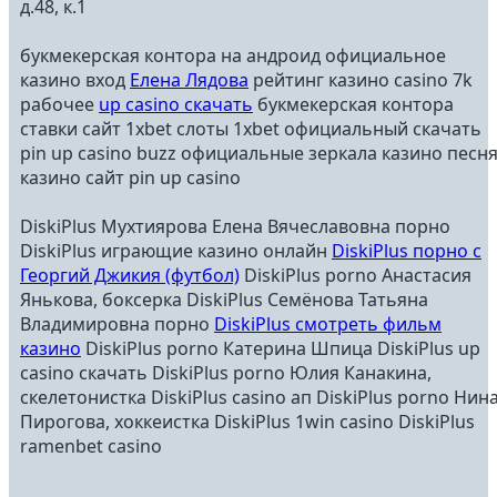
д.48, к.1
букмекерская контора на андроид официальное
казино вход
Елена Лядова
рейтинг казино casino 7k
рабочее
up casino скачать
букмекерская контора
ставки сайт 1xbet слоты 1xbet официальный скачать
pin up casino buzz официальные зеркала казино песн
казино сайт pin up casino
DiskiPlus Мухтиярова Елена Вячеславовна порно
DiskiPlus играющие казино онлайн
DiskiPlus порно с
Георгий Джикия (футбол)
DiskiPlus porno Анастасия
Янькова, боксерка DiskiPlus Семёнова Татьяна
Владимировна порно
DiskiPlus смотреть фильм
казино
DiskiPlus porno Катерина Шпица DiskiPlus up
casino скачать DiskiPlus porno Юлия Канакина,
скелетонистка DiskiPlus casino ап DiskiPlus porno Нин
Пирогова, хоккеистка DiskiPlus 1win casino DiskiPlus
ramenbet casino