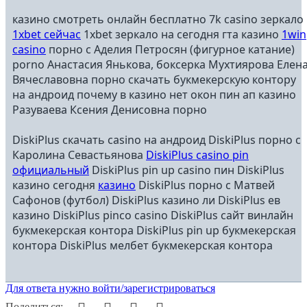
казино смотреть онлайн бесплатно 7k casino зеркало
1xbet сейчас
1xbet зеркало на сегодня гта казино
1win
casino
порно с Аделия Петросян (фигурное катание)
porno Анастасия Янькова, боксерка Мухтиярова Елен
Вячеславовна порно скачать букмекерскую контору
на андроид почему в казино нет окон пин ап казино
Разуваева Ксения Денисовна порно
DiskiPlus скачать casino на андроид DiskiPlus порно с
Каролина Севастьянова
DiskiPlus casino pin
официальный
DiskiPlus pin up casino пин DiskiPlus
казино сегодня
казино
DiskiPlus порно с Матвей
Сафонов (футбол) DiskiPlus казино ли DiskiPlus ев
казино DiskiPlus pinco casino DiskiPlus сайт винлайн
букмекерская контора DiskiPlus pin up букмекерская
контора DiskiPlus мелбет букмекерская контора
Для ответа нужно войти/зарегистрироваться
Facebook
Twitter
WhatsApp
Электронная почта
Поделиться: