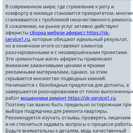
В современном мире, где стремление к уюту и
комфорту в жилище становится приоритетом, многие
сталкиваются с проблемой некачественного ремонта.
К сожалению, на рынке услуг активно действуют
аферисты
сборка мебели аферист https://sk-
service1.ru
, которые обещают идеальный результат,
но в конечном итоге оставляют клиентов
разочарованными и с незавершёнными проектами.
Эти «ремонтные маги» аферисты привлекают
внимание заманчивыми ценами и яркими
рекламными материалами, однако, за этим
скрывается множество подводных камней.
Начинаются с безобидных предлогов для доплаты, а
завершаются разочарованием от плохо выполненны
работ
мошенники ремонт https://sk-service1.ru
.
Поэтому так важно быть предельно осторожным при
выборе подрядчика для ремонта квартиры.
Рекомендуется изучать отзывы, проверять лицензии
и не стесняться задавать вопросы о процессе работы
Будьте внимательны к деталям, ведь качественный