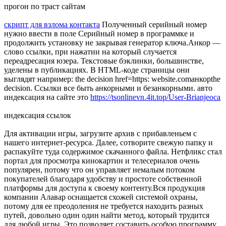
прогон по траст сайтам
скрипт для взлома контакта
Полученный серийный номер
нужно ввести в поле Серийный номер в программке и
продолжить установку не закрывая генератор ключа.Анкор —
слово ссылки, при нажатии на который случается
переадресация юзера. Текстовые бэклинки, большинстве,
уделены в публикациях. В HTML-коде страницы они
выглядят например: the decision href=https: website.comанкорthe
decision. Ссылки все быть анкорными и безанкорными. авто
индексация на сайте это
https://tsonlinevn.4it.top/User-Brianjeoca
индексация ссылок
Для активации игры, загрузите архив с прибавленьем с
нашего интернет-ресурса. Далее, сотворите свежую папку и
распакуйте туда содержимое скачанного файла. Нетфликс стал
портал для просмотра кинокартин и телесериалов очень
популярен, потому что он управляет немалым потоком
покупателей благодаря удобству и простоте собственной
платформы для доступа к своему контенту.Вся продукция
компании Алавар оснащается схожей системой охраны,
потому для ее преодоления не требуется находить разных
путей, довольно один один найти метод, который трудится
для любой игры. Это позволяет составить особую программу,