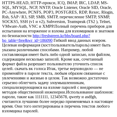
HTTPS-HEAD, HTTP-прокси, ICQ, IMAP, IRC, LDAP, MS-
SQL, MYSQL, NCP, NNTP, Oracle Listener, Oracle SID, Oracle,
PC-Anywhere, PCNFS, POP3, POSTGRES, RDP, Rexec, Rlogin,
Rsh, SAP / R3, SIP, SMB, SMTP, перечисление SMTP, SNMP,
SOCKS5, SSH (v1 и v2), Subversion, Teamspeak (TS2 ), Telnet,
VMware-Auth, VNC и XMPP.Полный перечень приборов для
испытания на вторжение и взлома для взломщиков и знатоков
по безопасности
http://freshgreen.kr/bbs/board.php?
bo_table=free&wr_id=186090
Гибкий ввод данных юзером.
Целевая информация (хост/пользователь/пароль) имеет быть
указана различными способами. Например, любой
составляющая имеет быть либо одной записью, или файлом,
содержащим несколько записей. Кроме как, сочетанный
формат файла разрешает пользователю уточнить список
целей. скачать вк голоса Итак, третье верховодило — не
применяйте в пароле текста, любым образом связанные с
увлечениями и жизнью в целом. Так возможно достаточно
серьезно облегчить задачу злоумышленникам,
специализирующимся на взломе паролей с внедрением
методов общественной инженерии.Использование шаблонов:
пароли, такие как 1111111, 12345678, qwerty и asdfgh,
считаются лучшими более нередко применяемых в настоящее
время. Они того интегрированы в перечень текстов любого
взломщика паролей.