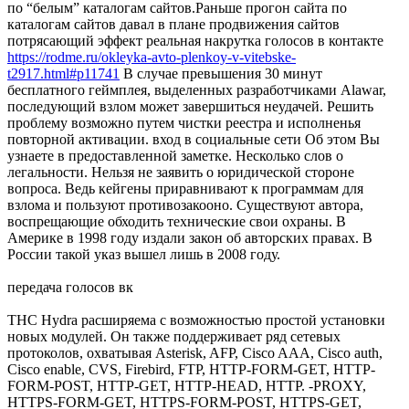
по “белым” каталогам сайтов.Раньше прогон сайта по
каталогам сайтов давал в плане продвижения сайтов
потрясающий эффект реальная накрутка голосов в контакте
https://rodme.ru/okleyka-avto-plenkoy-v-vitebske-
t2917.html#p11741
В случае превышения 30 минут
бесплатного геймплея, выделенных разработчиками Alawar,
последующий взлом может завершиться неудачей. Решить
проблему возможно путем чистки реестра и исполненья
повторной активации. вход в социальные сети Об этом Вы
узнаете в предоставленной заметке. Несколько слов о
легальности. Нельзя не заявить о юридической стороне
вопроса. Ведь кейгены приравнивают к программам для
взлома и пользуют противозакооно. Существуют автора,
воспрещающие обходить технические свои охраны. В
Америке в 1998 году издали закон об авторских правах. В
России такой указ вышел лишь в 2008 году.
передача голосов вк
THC Hydra расширяема с возможностью простой установки
новых модулей. Он также поддерживает ряд сетевых
протоколов, охватывая Asterisk, AFP, Cisco AAA, Cisco auth,
Cisco enable, CVS, Firebird, FTP, HTTP-FORM-GET, HTTP-
FORM-POST, HTTP-GET, HTTP-HEAD, HTTP. -PROXY,
HTTPS-FORM-GET, HTTPS-FORM-POST, HTTPS-GET,