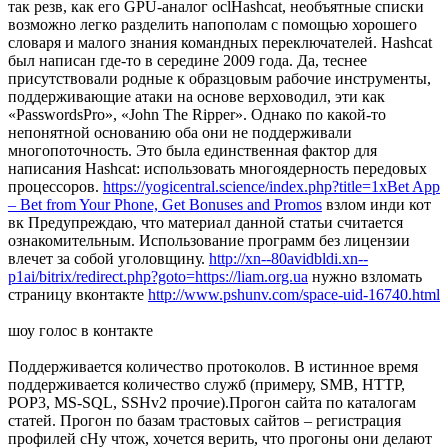
так резв, как его GPU-аналог oclHashcat, необъятные списки
возможно легко разделить напополам с помощью хорошего
словаря и малого знания командных переключателей. Hashcat
был написан где-то в середине 2009 года. Да, теснее
присутствовали родные к образцовым рабочие инструменты,
поддерживающие атаки на основе верховодил, эти как
«PasswordsPro», «John The Ripper». Однако по какой-то
непонятной основанию оба они не поддерживали
многопоточность. Это была единственная фактор для
написания Hashcat: использовать многоядерность передовых
процессоров.
https://yogicentral.science/index.php?title=1xBet App
– Bet from Your Phone, Get Bonuses and Promos
взлом инди кот
вк Предупреждаю, что материал данной статьи считается
ознакомительным. Использование программ без лицензии
влечет за собой уголовщину.
http://xn--80avidbldi.xn--
p1ai/bitrix/redirect.php?goto=https://liam.org.ua
нужно взломать
страницу вконтакте
http://www.pshunv.com/space-uid-16740.html
шоу голос в контакте
Поддерживается количество протоколов. В истинное время
поддерживается количество служб (примеру, SMB, HTTP,
POP3, MS-SQL, SSHv2 прочие).Прогон сайта по каталогам
статей. Прогон по базам трастовых сайтов – регистрация
профилей сНу чтож, хочется верить, что прогоны они делают