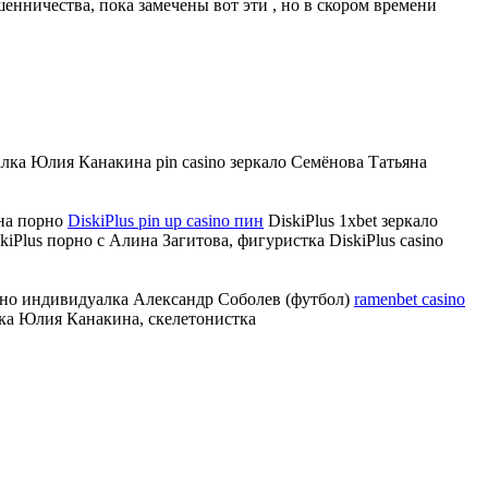
шенничества, пока замечены вот эти , но в скором времени
алка Юлия Канакина pin casino зеркало Семёнова Татьяна
вна порно
DiskiPlus pin up casino пин
DiskiPlus 1xbet зеркало
kiPlus порно с Алина Загитова, фигуристка DiskiPlus casino
но индивидуалка Александр Соболев (футбол)
ramenbet casino
лка Юлия Канакина, скелетонистка