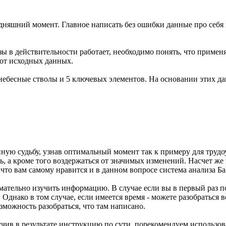
дняшний момент. Главное написать без ошибки данные про себя и
 Цзы в действительности работает, необходимо понять, что приме
 от исходных данных.
небесные стволы и 5 ключевых элементов. На основании этих да
ую судьбу, узнав оптимальный момент так к примеру для трудо
 а кроме того воздержаться от значимых изменений. Насчет же 
, что вам самому нравится и в данном вопросе система анализа Б
мательно изучить информацию. В случае если вы в первый раз пос
Однако в том случае, если имеется время - можете разобраться 
зможность разобраться, что там написано.
чив в результате инструкцию по сути, порекомендуем использов