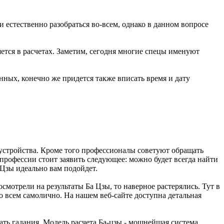
 естественно разобраться во-всем, однако в данном вопросе
няется в расчетах. Заметим, сегодня многие спецы именуют
нных, конечно же придется также вписать время и дату
устройства. Кроме того профессионалы советуют обращать
профессии стоит заявить следующее: можно будет всегда найти
аЦзы идеально вам подойдет.
мотрели на результаты Ба Цзы, то наверное растерялись. Тут в
во всем самолично. На нашем веб-сайте доступна детальная
ать гадания. Модель расчета Ба-цзы - мощнейшая система,