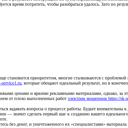
уется время потратить, чтобы разобраться удалось. Зато по резу
ище становится приоритетом, многие сталкиваются с проблемой 
service1.ru
, которые обещают идеальный результат, но в конечн
ивыми ценами и яркими рекламными материалами, однако, за э
анием от плохо выполненных работ
электрик мошенник https://sk-se
ться задавать вопросы о процессе работы. Будьте внимательны к 
нии — значит сделать первый шаг к созданию вашего идеального
юте.
есь без денег, и уничтоженного их «специалистами» материала