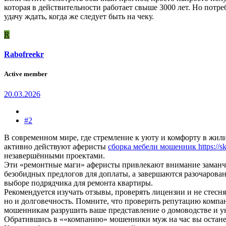
которая в действительности работает свыше 3000 лет. Но потреб
удачу ждать, когда же следует быть на чеку.
R
Rabofreekr
Active member
20.03.2026
#2
В современном мире, где стремление к уюту и комфорту в жил
активно действуют аферисты
сборка мебели мошенник https://sk-
незавершёнными проектами.
Эти «ремонтные маги» аферисты привлекают внимание заманч
безобидных предлогов для доплаты, а завершаются разочаров
выборе подрядчика для ремонта квартиры.
Рекомендуется изучать отзывы, проверять лицензии и не стесня
но и долговечность. Помните, что проверить репутацию компа
мошенникам разрушить ваше представление о домоводстве и у
Обратившись в ««компанию» мошенники муж на час вы останет