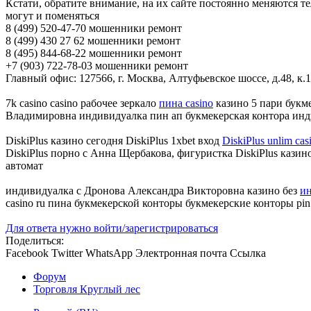
Кстати, обратите внимание, на их сайте постоянно меняются 
могут и поменяться
8 (499) 520-47-70 мошенники ремонт
8 (499) 430 27 62 мошенники ремонт
8 (495) 844-68-22 мошенники ремонт
+7 (903) 722-78-03 мошенники ремонт
Главный офис: 127566, г. Москва, Алтуфьевское шоссе, д.48, к.1
7k casino casino рабочее зеркало
пина casino
казино 5 пари букм
Владимировна индивидуалка пин ап букмекерская контора инд
DiskiPlus казино сегодня DiskiPlus 1xbet вход
DiskiPlus unlim cas
DiskiPlus порно с Анна Щербакова, фигуристка DiskiPlus казино 
автомат
индивидуалка с Дронова Александра Викторовна казино без
ин
casino ru пина букмекерской конторы букмекерские конторы pi
Для ответа нужно войти/зарегистрироваться
Поделиться:
Facebook
Twitter
WhatsApp
Электронная почта
Ссылка
Форум
Торговля Круглый лес