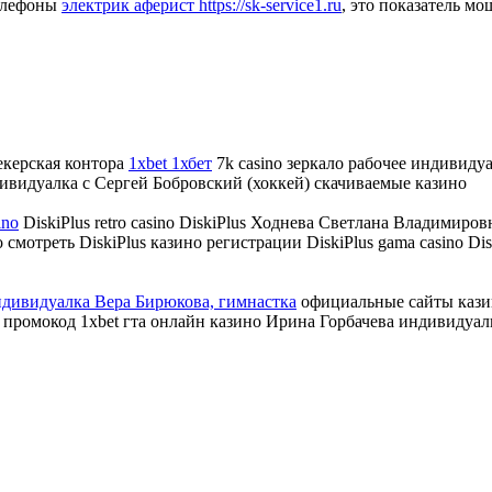
телефоны
электрик аферист https://sk-service1.ru
, это показатель мо
екерская контора
1xbet 1хбет
7k casino зеркало рабочее индивиду
ивидуалка с Сергей Бобровский (хоккей) скачиваемые казино
ino
DiskiPlus retro casino DiskiPlus Ходнева Светлана Владимиро
смотреть DiskiPlus казино регистрации DiskiPlus gama casino Dis
дивидуалка Вера Бирюкова, гимнастка
официальные сайты кази
n промокод 1xbet гта онлайн казино Ирина Горбачева индивидуа