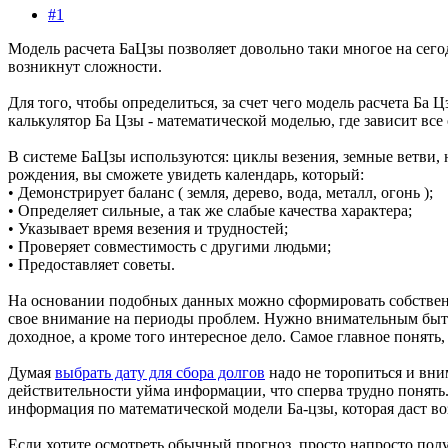
#1
Модель расчета БаЦзы позволяет довольно таки многое на сего
возникнут сложности.
Для того, чтобы определиться, за счет чего модель расчета Ба
калькулятор Ба Цзы - математической моделью, где зависит все
В системе БаЦзы используются: циклы везения, земные ветви, 
рождения, вы сможете увидеть календарь, который:
• Демонстрирует баланс ( земля, дерево, вода, металл, огонь );
• Определяет сильные, а так же слабые качества характера;
• Указывает время везения и трудностей;
• Проверяет совместимость с другими людьми;
• Предоставляет советы.
На основании подобных данных можно сформировать собственн
свое внимание на периоды проблем. Нужно внимательным быть,
доходное, а кроме того интересное дело. Самое главное понять
Думая
выбрать дату для сбора долгов
надо не торопиться и вни
действительности уйма информации, что сперва трудно понять. 
информация по математической модели Ба-цзы, которая даст во
Если хотите осмотреть обычный прогноз, просто напросто полу