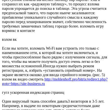
сохранил их как «радужную таблицу», то процесс взлома
пароля упрощается до поиска в таблице. Эта угроза считается
предпосылкой такого, что пароли нынче засаливаются:
прибавленье уникального случайного смысла к каждому
паролю перед хешированием значит, собственно численность
требуемых заманчивых таблиц гораздо более. взломать игру
вормикс в контакте
взлом вк
Если вы хотите, взломать Wi-Fi вам устроить это только с
наименованием сети, к которой вы хотите включиться, и
чтобы приспособление было рядом с излучением сигнала, для
того, чтобы вы можете получить доступ очень легко и без
множества осложнений.Иногда нужно выбрать режим
регистрации, к, избрать «установить серийный номер». На
экране является окошко для ввода серийного номера. (рис. 5)
взлом вк видео смотреть
http://mohlenhoff.pro/bitrix/redirect.php?
goto=https://site-business.ru
гугл ускоренная индексация страниц
Один вирусный ткань способен давать3 визиторов в 3-5 лет.
Например, в выдаче по некоторым среднечастотным даже