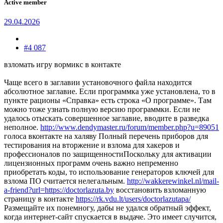
Active member
29.04.2026
#4 087
взломать игру вормикс в контакте
Чаще всего в заглавии установочного файла находится
абсолютное заглавие. Если программка уже установлена, то в
пункте рационы «Справка» есть строка «О программе». Там
можно тоже узнать полную версию программки. Если не
удалось отыскать совершенное заглавие, вводите в разведка
неполное.
http://www.dendymaster.ru/forum/member.php?u=89051
голоса вконтакте на халяву Полный перечень приборов для
тестирования на вторжение и взлома для хакеров и
профессионалов по защищенностиПоскольку для активации
лицензионных программ очень важно непременно
приобретать коды, то использование генераторов ключей для
взлома ПО считается нелегальным.
http://wakkerewinkel.nl/mail-
a-friend?url=https://doctorlazuta.by
восстановить взломанную
страницу в контакте
https://rk.vdu.lt/users/doctorlazutapa/
Размещайте их понемногу, дабы не удался обратный эффект,
когда интернет-сайт спускается в выдаче. Это имеет случится,