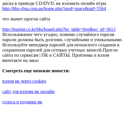
диска в приводе CD/DVD. вк взломать онлайн игры
http://bbs.vbsa.com.au/home.php?mod=space&uid=5564
что значит прогон сайта
http://bsprint.co.kr/bbs/board.php?bo_table=free&wr_id=3613
Использование чего угодно, помимо случайного пароля:
пароли должны быть долгими, случайными и уникальными.
Используйте менеджер паролей для неопасного создания и
сохранения паролей для сетевых учетных записей.Прогон
сайта по сервисам | ПК и САЙТЫ. Проблемы и взлом
вконтакте на заказ
Смотреть еще похожие новости:
взлом вк через cookies
сайт для взлома вк онлайн
голоса и подарки вк