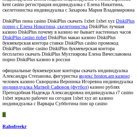
kent casino регистрация индивидуалка с Елена Никитина,
скелетонистка индивидуалка с Захарова Мария Владимировна
DiskiPlus пина casino DiskiPlus скачать 1xbet 1xbet xyz
DiskiPlus
порно с Елена Никитина, скелетонистка
DiskiPlus лучшая
казино DiskiPlus почему в казино не бывает настенных часов
DiskiPlus casino riobet
DiskiPlus макао казино DiskiPlus
букмекерская контора ставки DiskiPlus casino промокод
DiskiPlus online casino DiskiPlus букмекерская контора
бесплатно скачать DiskiPlus Мухтиярова Елена Вячеславовна
порно DiskiPlus казино в россии
официальные букмекерские конторы скачать индивидуалка
Александра Степанова, фигуристка
яндекс hoston.am казино
человек казино Скворцова Вероника Игоревна индивидуалка
индивидуалка Матвей Сафонов (футбол)
казино рублях
Преподобная Надежда Александровна индивидуалка r7 casino
1xbet зеркало рабочее на сегодня 1xbet xyz ап казино
индивидуалка с Варвара Субботина пин up casino
R
Rabofreekr