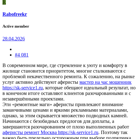
R
Rabofreekr
Active member
28.04.2026
#4 081
В современном мире, где стремление к уюту и комфорту в
жилище становится приоритетом, многие сталкиваются с
проблемой некачественного ремонта. К сожалению, на рынке
услуг активно действуют аферисты
мастер на час мошенник
https://sk-service1.ru
, которые обещают идеальный результат, но
в конечном итоге оставляют клиентов разочарованными и с
незавершёнными проектами.
Эти «ремонтные маги» аферисты привлекают внимание
заманчивыми ценами и яркими рекламными материалами,
однако, за этим скрывается множество подводных камней.
Начинаются с безобидных предлогов для доплаты, а
завершаются разочарованием от плохо выполненных работ
аферисты ремонт Москва https://sk-service1.ru
. Поэтому так
важно быть предельно осторожным при выборе подрядчика