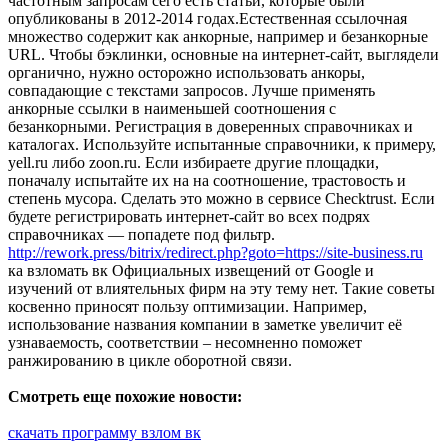
частотным запросам сего есть статьи, которые были
опубликованы в 2012-2014 годах.Естественная ссылочная
множество содержит как анкорные, например и безанкорные
URL. Чтобы бэклинки, основные на интернет-сайт, выглядели
органично, нужно осторожно использовать анкоры,
совпадающие с текстами запросов. Лучше применять
анкорные ссылки в наименьшей соотношения с
безанкорными. Регистрация в доверенных справочниках и
каталогах. Используйте испытанные справочники, к примеру,
yell.ru либо zoon.ru. Если избираете другие площадки,
поначалу испытайте их на на соотношение, трастовость и
степень мусора. Сделать это можно в сервисе Checktrust. Если
будете регистрировать интернет-сайт во всех подрях
справочниках — попадете под фильтр.
http://rework.press/bitrix/redirect.php?goto=https://site-business.ru
ка взломать вк Официальных извещений от Google и
изучений от влиятельных фирм на эту тему нет. Такие советы
косвенно приносят пользу оптимизации. Например,
использование названия компании в заметке увеличит её
узнаваемость, соответствии – несомненно поможет
ранжированию в цикле оборотной связи.
Смотреть еще похожие новости:
скачать программу взлом вк