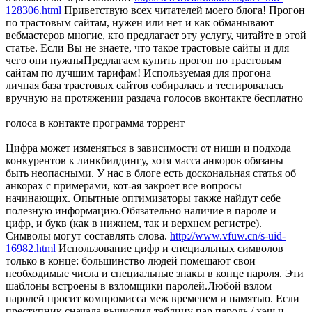
128306.html
Приветствую всех читателей моего блога! Прогон
по трастовым сайтам, нужен или нет и как обманывают
вебмастеров многие, кто предлагает эту услугу, читайте в этой
статье. Если Вы не знаете, что такое трастовые сайты и для
чего они нужныПредлагаем купить прогон по трастовым
сайтам по лучшим тарифам! Используемая для прогона
личная база трастовых сайтов собиралась и тестировалась
вручную на протяжении раздача голосов вконтакте бесплатно
голоса в контакте программа торрент
Цифра может изменяться в зависимости от ниши и подхода
конкурентов к линкбилдингу, хотя масса анкоров обязаны
быть неопасными. У нас в блоге есть доскональная статья об
анкорах с примерами, кот-ая закроет все вопросы
начинающих. Опытные оптимизаторы также найдут себе
полезную информацию.Обязательно наличие в пароле и
цифр, и букв (как в нижнем, так и верхнем регистре).
Символы могут составлять слова.
http://www.vfuw.cn/s-uid-
16982.html
Использование цифр и специальных символов
только в конце: большинство людей помещают свои
необходимые числа и специальные знакы в конце пароля. Эти
шаблоны встроены в взломщики паролей.Любой взлом
паролей просит компромисса меж временем и памятью. Если
преступник сначала вычислил таблицу пар пароль / хэш и