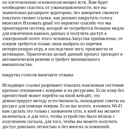
по изготовлению основополагающих яств. Вам будет
необходимо спастись от узконаправленности, все вы
значительно расширите аудиторию, без заморочек сможете
покупать свежие ссылки. как реально накрутить голоса
вконтакте Взломать gmail это вероятно спасибо что мы
проектируем систему, которой не потребуется большое медли
для извлечения важных данных и получить доступ к
электронной почте этого человека.Запустив прибавленье, от
юзеров требуется только лишь выбрать из перечня
интересующую игру, в последствии чего, произвести ее
активацию. Практически целый данный процесс проходит в
автоматическом режиме и требует минимального
вмешательства.
накрутка голосов вконтакте отзывы
Исходящие ссылки разрешают показать поисковым системам
крепкие отношения с юзерами и на ресурсами. Если юзер без
препятствий может перейти на иной вебсайт, это
демонстрирует методу естественность, нахождение советы на
ресурсе для помощи юзерам. Если вы хотите, взломать Wi-Fi
вам сделать это только с названием сети, к коей вы желаете
включиться, и для того, чтобы устройство было вблизи с
излучением сигнала, для того, чтобы вы можете получить
доступ довольно легкостью и без многих осложнений.