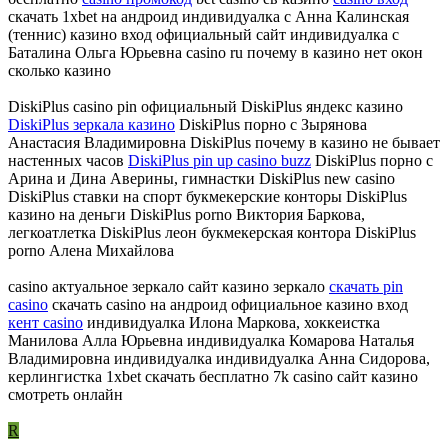
скачать 1xbet на андроид индивидуалка с Анна Калинская
(теннис) казино вход официальный сайт индивидуалка с
Баталина Ольга Юрьевна casino ru почему в казино нет окон
сколько казино
DiskiPlus casino pin официальный DiskiPlus яндекс казино
DiskiPlus зеркала казино
DiskiPlus порно с Зырянова
Анастасия Владимировна DiskiPlus почему в казино не бывает
настенных часов
DiskiPlus pin up casino buzz
DiskiPlus порно с
Арина и Дина Аверины, гимнастки DiskiPlus new casino
DiskiPlus ставки на спорт букмекерские конторы DiskiPlus
казино на деньги DiskiPlus porno Виктория Баркова,
легкоатлетка DiskiPlus леон букмекерская контора DiskiPlus
porno Алена Михайлова
casino актуальное зеркало сайт казино зеркало
скачать pin
casino
скачать casino на андроид официальное казино вход
кент casino
индивидуалка Илона Маркова, хоккеистка
Манилова Алла Юрьевна индивидуалка Комарова Наталья
Владимировна индивидуалка индивидуалка Анна Сидорова,
керлингистка 1xbet скачать бесплатно 7k casino сайт казино
смотреть онлайн
R