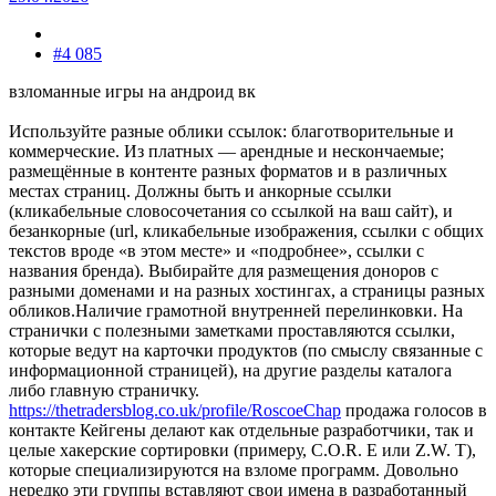
#4 085
взломанные игры на андроид вк
Используйте разные облики ссылок: благотворительные и
коммерческие. Из платных — арендные и нескончаемые;
размещённые в контенте разных форматов и в различных
местах страниц. Должны быть и анкорные ссылки
(кликабельные словосочетания со ссылкой на ваш сайт), и
безанкорные (url, кликабельные изображения, ссылки с общих
текстов вроде «в этом месте» и «подробнее», ссылки с
названия бренда). Выбирайте для размещения доноров с
разными доменами и на разных хостингах, а страницы разных
обликов.Наличие грамотной внутренней перелинковки. На
странички с полезными заметками проставляются ссылки,
которые ведут на карточки продуктов (по смыслу связанные с
информационной страницей), на другие разделы каталога
либо главную страничку.
https://thetradersblog.co.uk/profile/RoscoeChap
продажа голосов в
контакте Кейгены делают как отдельные разработчики, так и
целые хакерские сортировки (примеру, C.O.R. E или Z.W. T),
которые специализируются на взломе программ. Довольно
нередко эти группы вставляют свои имена в разработанный