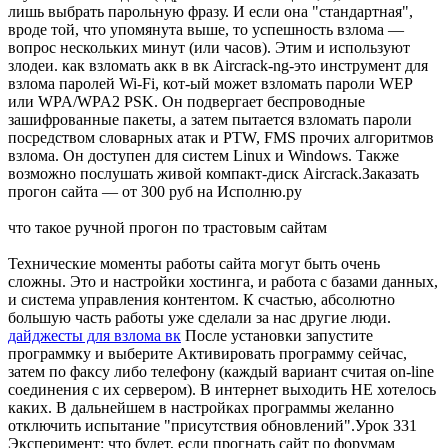
лишь выбрать парольную фразу. И если она "стандартная",
вроде той, что упомянута выше, то успешность взлома —
вопрос нескольких минут (или часов). Этим и используют
злодеи. как взломать акк в вк Aircrack-ng-это инструмент для
взлома паролей Wi-Fi, кот-ый может взломать пароли WEP
или WPA/WPA2 PSK. Он подвергает беспроводные
зашифрованные пакеты, а затем пытается взломать пароли
посредством словарных атак и PTW, FMS прочих алгоритмов
взлома. Он доступен для систем Linux и Windows. Также
возможно послушать живой компакт-диск Aircrack.Заказать
прогон сайта — от 300 руб на Исполню.ру
что такое ручной прогон по трастовым сайтам
Технические моменты работы сайта могут быть очень
сложны. Это и настройки хостинга, и работа с базами данных,
и система управления контентом. К счастью, абсолютно
большую часть работы уже сделали за нас другие люди.
дайджесты для взлома вк
После установки запустите
программку и выберите Активировать программу сейчас,
затем по факсу либо телефону (каждый вариант считая on-line
соединения с их сервером). В интернет выходить НЕ хотелось
каких. В дальнейшем в настройках программы желанно
отключить испытание "присутствия обновлений".Урок 331
Эксперимент: что будет, если прогнать сайт по форумам