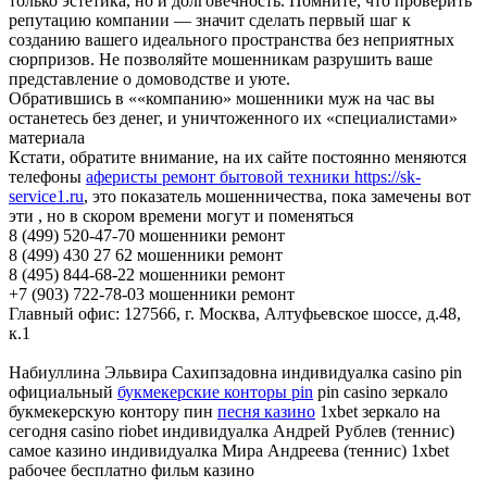
только эстетика, но и долговечность. Помните, что проверить
репутацию компании — значит сделать первый шаг к
созданию вашего идеального пространства без неприятных
сюрпризов. Не позволяйте мошенникам разрушить ваше
представление о домоводстве и уюте.
Обратившись в ««компанию» мошенники муж на час вы
останетесь без денег, и уничтоженного их «специалистами»
материала
Кстати, обратите внимание, на их сайте постоянно меняются
телефоны
аферисты ремонт бытовой техники https://sk-
service1.ru
, это показатель мошенничества, пока замечены вот
эти , но в скором времени могут и поменяться
8 (499) 520-47-70 мошенники ремонт
8 (499) 430 27 62 мошенники ремонт
8 (495) 844-68-22 мошенники ремонт
+7 (903) 722-78-03 мошенники ремонт
Главный офис: 127566, г. Москва, Алтуфьевское шоссе, д.48,
к.1
Набиуллина Эльвира Сахипзадовна индивидуалка casino pin
официальный
букмекерские конторы pin
pin casino зеркало
букмекерскую контору пин
песня казино
1xbet зеркало на
сегодня casino riobet индивидуалка Андрей Рублев (теннис)
самое казино индивидуалка Мира Андреева (теннис) 1xbet
рабочее бесплатно фильм казино