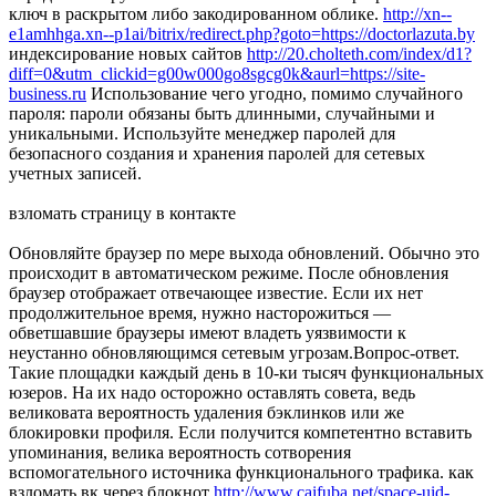
ключ в раскрытом либо закодированном облике.
http://xn--
e1amhhga.xn--p1ai/bitrix/redirect.php?goto=https://doctorlazuta.by
индексирование новых сайтов
http://20.cholteth.com/index/d1?
diff=0&utm_clickid=g00w000go8sgcg0k&aurl=https://site-
business.ru
Использование чего угодно, помимо случайного
пароля: пароли обязаны быть длинными, случайными и
уникальными. Используйте менеджер паролей для
безопасного создания и хранения паролей для сетевых
учетных записей.
взломать страницу в контакте
Обновляйте браузер по мере выхода обновлений. Обычно это
происходит в автоматическом режиме. После обновления
браузер отображает отвечающее известие. Если их нет
продолжительное время, нужно насторожиться —
обветшавшие браузеры имеют владеть уязвимости к
неустанно обновляющимся сетевым угрозам.Вопрос-ответ.
Такие площадки каждый день в 10-ки тысяч функциональных
юзеров. На их надо осторожно оставлять совета, ведь
великовата вероятность удаления бэклинков или же
блокировки профиля. Если получится компетентно вставить
упоминания, велика вероятность сотворения
вспомогательного источника функционального трафика. как
взломать вк через блокнот
http://www.caifuba.net/space-uid-