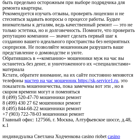
быть предельно осторожным при выборе подрядчика для
ремонта квартиры.
Рекомендуется изучать отзывы, проверять лицензии и не
стесняться задавать вопросы о процессе работы. Будьте
внимательны к деталям, ведь качественный ремонт — это не
только эстетика, но и долговечность. Помните, что проверить
репутацию компании — значит сделать первый шаг к
созданию вашего идеального пространства без неприятных
сюрпризов. Не позволяйте мошенникам разрушить ваше
представление о домоводстве и уюте.
Обратившись в ««компанию» мошенники муж на час вы
останетесь без денег, и уничтоженного их «специалистами»
материала
Кстати, обратите внимание, на их сайте постоянно меняются
телефоны
мастер на час мошенник https://sk-service1.ru
, это
показатель мошенничества, пока замечены вот эти , но в
скором времени могут и поменяться
8 (499) 520-47-70 мошенники ремонт
8 (499) 430 27 62 мошенники ремонт
8 (495) 844-68-22 мошенники ремонт
+7 (903) 722-78-03 мошенники ремонт
Главный офис: 127566, г. Москва, Алтуфьевское шоссе, д.48,
к.1
индивидуалка Светлана Ходченкова casino riobet
casino