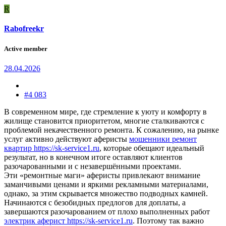
R
Rabofreekr
Active member
28.04.2026
#4 083
В современном мире, где стремление к уюту и комфорту в
жилище становится приоритетом, многие сталкиваются с
проблемой некачественного ремонта. К сожалению, на рынке
услуг активно действуют аферисты
мошенники ремонт
квартир https://sk-service1.ru
, которые обещают идеальный
результат, но в конечном итоге оставляют клиентов
разочарованными и с незавершёнными проектами.
Эти «ремонтные маги» аферисты привлекают внимание
заманчивыми ценами и яркими рекламными материалами,
однако, за этим скрывается множество подводных камней.
Начинаются с безобидных предлогов для доплаты, а
завершаются разочарованием от плохо выполненных работ
электрик аферист https://sk-service1.ru
. Поэтому так важно