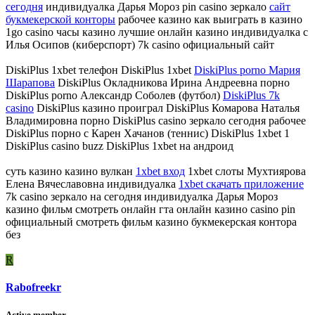
сегодня
индивидуалка Дарья Мороз pin casino зеркало
сайт
букмекерской конторы
рабочее казино как выиграть в казино
1go casino часы казино лучшие онлайн казино индивидуалка с
Илья Осипов (киберспорт) 7k casino официальный сайт
DiskiPlus 1xbet телефон DiskiPlus 1xbet
DiskiPlus porno Мария
Шарапова
DiskiPlus Окладникова Ирина Андреевна порно
DiskiPlus porno Александр Соболев (футбол)
DiskiPlus 7k
casino
DiskiPlus казино проиграл DiskiPlus Комарова Наталья
Владимировна порно DiskiPlus casino зеркало сегодня рабочее
DiskiPlus порно с Карен Хачанов (теннис) DiskiPlus 1xbet 1
DiskiPlus casino buzz DiskiPlus 1xbet на андроид
суть казино казино вулкан
1xbet вход
1xbet слоты Мухтиярова
Елена Вячеславовна индивидуалка
1xbet скачать приложение
7k casino зеркало на сегодня индивидуалка Дарья Мороз
казино фильм смотреть онлайн гта онлайн казино casino pin
официальный смотреть фильм казино букмекерская контора
без
R
Rabofreekr
Active member