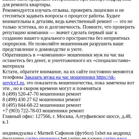
для ремонта квартиры.
Рекомендуется изучать отзывы, проверять лицензии и не
стесняться задавать вопросы о процессе работы. Будьте
внимательны к деталям, ведь качественный ремонт — это не
только эстетика, но и долговечность. Помните, что проверить
репутацию компании — значит сделать первый шаг к
созданию вашего идеального пространства без неприятных
сюрпризов. Не позволяйте мошенникам разрушить ваше
представление о домоводстве и уюте.
Обратившись в ««компанию» мошенники муж на час вы
останетесь без денег, и уничтоженного их «специалистами»
материала
Кстати, обратите внимание, на их сайте постоянно меняются
телефоны
Заказать мужа на час мошенники https://sk-
service1.ru
, это показатель мошенничества, пока замечены вот
эти , но в скором времени могут и поменяться
8 (499) 520-47-70 мошенники ремонт
8 (499) 430 27 62 мошенники ремонт
8 (495) 844-68-22 мошенники ремонт
+7 (903) 722-78-03 мошенники ремонт
Главный офис: 127566, г. Москва, Алтуфьевское шоссе, д.48,
к.1
индивидуалка с Матвей Сафонов (футбол) 1xbet на андроид
бесплатно
casino промокод
bet casino ев казино
casino вход