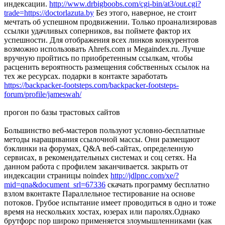
индексации.
http://www.drbigboobs.com/cgi-bin/at3/out.cgi?
trade=https://doctorlazuta.by
Без этого, наверное, не стоит
мечтать об успешном продвижении. Только проанализировав
ссылки удачливых соперников, вы поймете фактор их
успешности. Для отображения всех линков конкурентов
возможно использовать Ahrefs.com и Megaindex.ru. Лучше
вручную пройтись по приобретенным ссылкам, чтобы
расценить вероятность размещения собственных ссылок на
тех же ресурсах. подарки в контакте заработать
https://backpacker-footsteps.com/backpacker-footsteps-
forum/profile/jameswah/
прогон по базы трастовых сайтов
Большинство веб-мастеров пользуют условно-бесплатные
методы наращивания ссылочной массы. Они размещают
бэклинки на форумах, Q&A веб-сайтах, определенную
сервисах, в рекомендательных системах и соц сетях. На
данном работа с профилем заканчивается. закрыть от
индексации страницы noindex
http://jdlpnc.com/xe/?
mid=qna&document_srl=67336
скачать программу бесплатно
взлом вконтакте Параллельное тестирование на основе
потоков. Грубое испытание имеет проводиться в одно и тоже
время на нескольких хостах, юзерах или паролях.Однако
брутфорс пор широко применяется злоумышленниками (как