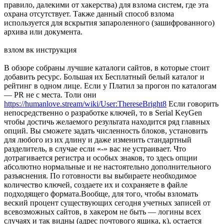
правило, далекими от хакерства) для взлома систем, где эта
охрана отсутствует. Также данный способ взлома
используется для вскрытия запароленного (зашифрованного)
архива или документа.
взлом вк инструкция
В обзоре собраны лучшие каталоги сайтов, в которые стоит
добавить ресурс. Большая их Бесплатный белый каталог и
рейтинг в одном лице. Если у Платил за прогон по каталогам
— PR не с места. Толи они
https://humanlove.stream/wiki/User:ThereseBright8
Если говорить
непосредственно о разработке ключей, то в Serial KeyGen
чтобы достичь желаемого результата находится ряд главных
опций. Вы сможете задать численность блоков, установить
для любого из их длину и даже изменить стандартный
разделитель, в случае если «-» вас не устраивает. Что
дотрагивается регистра и особых знаков, то здесь опции
абсолютно нормальные и не настоятельно дополнительного
разъяснения. По готовности вы выбираете необходимое
количество ключей, создаете их и сохраняете в файле
подходящего формата.Вообще, для того, чтобы взломать
веский процент существующих сегодня учетных записей от
всевозможных сайтов, в хакером не быть — логины всех
случаях и так видны (адрес почтового ящика, к), остается