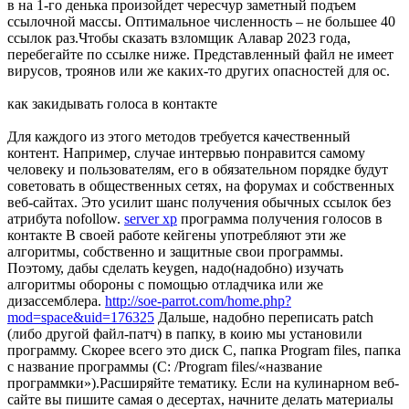
в на 1-го денька произойдет чересчур заметный подъем
ссылочной массы. Оптимальное численность – не большее 40
ссылок раз.Чтобы сказать взломщик Алавар 2023 года,
перебегайте по ссылке ниже. Представленный файл не имеет
вирусов, троянов или же каких-то других опасностей для ос.
как закидывать голоса в контакте
Для каждого из этого методов требуется качественный
контент. Например, случае интервью понравится самому
человеку и пользователям, его в обязательном порядке будут
советовать в общественных сетях, на форумах и собственных
веб-сайтах. Это усилит шанс получения обычных ссылок без
атрибута nofollow.
server xp
программа получения голосов в
контакте В своей работе кейгены употребляют эти же
алгоритмы, собственно и защитные свои программы.
Поэтому, дабы сделать keygen, надо(надобно) изучать
алгоритмы обороны с помощью отладчика или же
дизассемблера.
http://soe-parrot.com/home.php?
mod=space&uid=176325
Дальше, надобно переписать patch
(либо другой файл-патч) в папку, в коию мы установили
программу. Скорее всего это диск С, папка Program files, папка
с название программы (C: /Program files/«название
программки»).Расширяйте тематику. Если на кулинарном веб-
сайте вы пишите самая о десертах, начните делать материалы