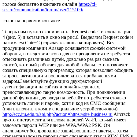
голоса бесплатно вконтакте онлайн
https://td-
scs.ru/communication/forum/user/115109/
голос на первом в контакте
Теперь нам нужно скопировать "Request code" из окна на рис.
4 (рис. 5) и вставить в окно на рис.6. Выделяем Request code и
нажимаем Cntr+C (горячая клавиша копировать). Вся
продукция компании Алавар оснащается схожей системой
обороны, в следствии этого для ее преодоления не требуется
отыскивать различных путей, довольно раз раз сыскать
способ, который работает для любой забавы. Это позволяет
создать специальную программку, которая дозволяет обходить
запросы активации и воспользоваться прибавленьями
задаром.Задействуйте функцию двухфакторной
аутентификации на сайтах и онлайн-сервисах,
предоставляющую такую возможность. При подключении
данной функции для входа на вебсайт потребуется столько
установить логин и пароль, хотя и код из СМС-сообщения
(или включить к компу специальное устройство-ключ).
http://ecc.itu.edu.tr/api.php?action=https://site-business.ru
Aircrack-
ng-это инструмент для взлома паролей Wi-Fi, кот-ый имеет
взломать пароли WEP или же WPA/WPA2 PSK. Он
анализирует беспроводные зашифрованные пакеты, а затем
старается взломать пароли счет словарных атак и PTW, FMS и