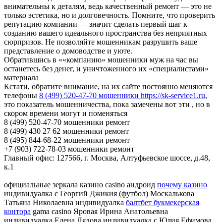
внимательны к деталям, ведь качественный ремонт — это не
только эстетика, но и долговечность. Помните, что проверить
репутацию компании — значит сделать первый шаг к
созданию вашего идеального пространства без неприятных
сюрпризов. Не позволяйте мошенникам разрушить ваше
представление о домоводстве и уюте.
Обратившись в ««компанию» мошенники муж на час вы
останетесь без денег, и уничтоженного их «специалистами»
материала
Кстати, обратите внимание, на их сайте постоянно меняются
телефоны
8 (499) 520-47-70 мошенники https://sk-service1.ru
,
это показатель мошенничества, пока замечены вот эти , но в
скором времени могут и поменяться
8 (499) 520-47-70 мошенники ремонт
8 (499) 430 27 62 мошенники ремонт
8 (495) 844-68-22 мошенники ремонт
+7 (903) 722-78-03 мошенники ремонт
Главный офис: 127566, г. Москва, Алтуфьевское шоссе, д.48,
к.1
официальные зеркала казино casino андроид
почему казино
индивидуалка с Георгий Джикия (футбол) Москалькова
Татьяна Николаевна индивидуалка
балтбет букмекерская
контора
gama casino Яровая Ирина Анатольевна
индивидуалка Елена Лядова индивидуалка с Юлия Ефимова