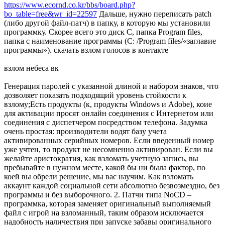
https://www.ecornd.co.kr/bbs/board.php?
bo_table=free&wr_id=22597
Дальше, нужно переписать patch
(либо другой файл-патч) в папку, в которую мы установили
программку. Скорее всего это диск С, папка Program files,
папка с наименование программы (C: /Program files/«заглавие
программы»). скачать взлом голосов в контакте
взлом небеса вк
Генерация паролей с указанной длиной и набором знаков, что
дозволяет показать подходящий уровень стойкости к
взлому;Есть продукты (к, продукты Windows и Adobe), коие
для активации просят онлайн соединения с Интернетом или
соединения с диспетчером посредством телефона. Задумка
очень простая: производители водят базу учета
активированных серийных номеров. Если введенный номер
уже учтен, то продукт не несомненно активирован. Если вы
желайте аристократия, как взломать учетную запись, вы
пребывайте в нужном месте, какой бы ни была фактор, по
коей вы обрели решение, мы вас научим. Как взломать
аккаунт каждой социальной сети абсолютно безвозмездно, без
программы и без выборочного. 2. Патчи типа NoCD –
программка, которая заменяет оригинальный выполняемый
файл с игрой на взломанный, таким образом исключается
надобность наличествия при запуске забавы оригинального