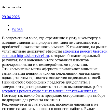
Active member
29.04.2026
#4 086
В современном мире, где стремление к уюту и комфорту в
жилище становится приоритетом, многие сталкиваются с
проблемой некачественного ремонта. К сожалению, на рынке
услуг активно действуют аферисты
аферисты ремонт бытовой
техники https://sk-service1.ru
, которые обещают идеальный
результат, но в конечном итоге оставляют клиентов
разочарованными и с незавершёнными проектами.
Эти «ремонтные маги» аферисты привлекают внимание
заманчивыми ценами и яркими рекламными материалами,
однако, за этим скрывается множество подводных камней.
Начинаются с безобидных предлогов для доплаты, а
завершаются разочарованием от плохо выполненных работ
аферисты ремонт стиральных машин https://sk-service1.ru
.
Поэтому так важно быть предельно осторожным при выборе
подрядчика для ремонта квартиры.
Рекомендуется изучать отзывы, проверять лицензии и не
стесняться задавать вопросы о процессе работы. Будьте