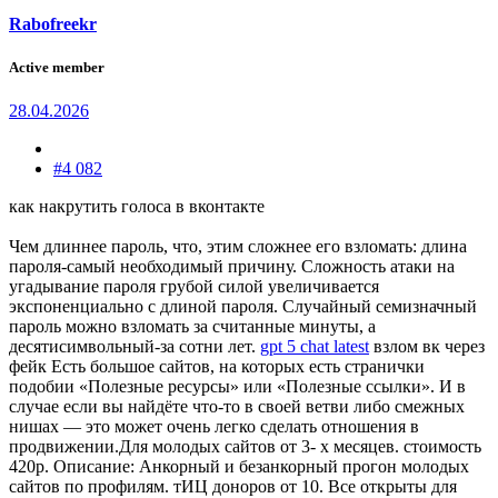
Rabofreekr
Active member
28.04.2026
#4 082
как накрутить голоса в вконтакте
Чем длиннее пароль, что, этим сложнее его взломать: длина
пароля-самый необходимый причину. Сложность атаки на
угадывание пароля грубой силой увеличивается
экспоненциально с длиной пароля. Случайный семизначный
пароль можно взломать за считанные минуты, а
десятисимвольный-за сотни лет.
gpt 5 chat latest
взлом вк через
фейк Есть большое сайтов, на которых есть странички
подобии «Полезные ресурсы» или «Полезные ссылки». И в
случае если вы найдёте что-то в своей ветви либо смежных
нишах — это может очень легко сделать отношения в
продвижении.Для молодых сайтов от 3- х месяцев. cтоимость
420р. Описание: Анкорный и безанкорный прогон молодых
сайтов по профилям. тИЦ доноров от 10. Все открыты для