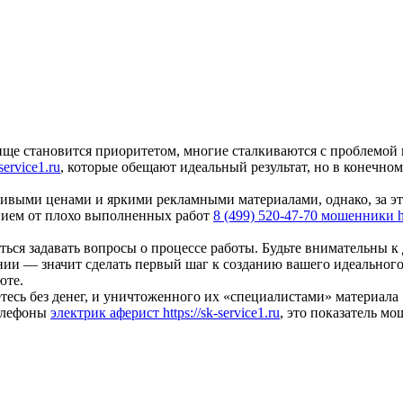
ище становится приоритетом, многие сталкиваются с проблемой 
service1.ru
, которые обещают идеальный результат, но в конечно
ивыми ценами и яркими рекламными материалами, однако, за э
анием от плохо выполненных работ
8 (499) 520-47-70 мошенники htt
ться задавать вопросы о процессе работы. Будьте внимательны к 
нии — значит сделать первый шаг к созданию вашего идеального
юте.
есь без денег, и уничтоженного их «специалистами» материала
телефоны
электрик аферист https://sk-service1.ru
, это показатель мо