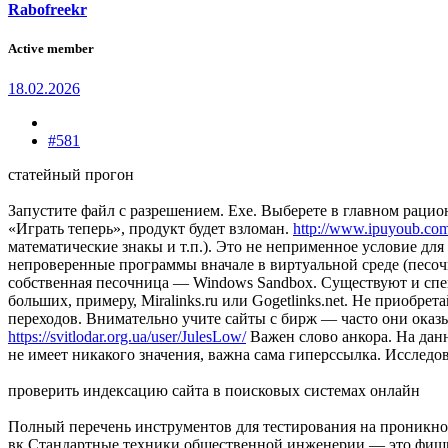
Rabofreekr
Active member
18.02.2026
#581
статейный прогон
Запустите файл с разрешением. Exe. Выберете в главном раци
«Играть теперь», продукт будет взломан.
http://www.ipuyoub.com
математические знакы и т.п.). Это не неприменное условие дл
непроверенные программы вначале в виртуальной среде (песочн
собственная песочница — Windows Sandbox. Существуют и спе
больших, примеру, Miralinks.ru или Gogetlinks.net. Не приобр
переходов. Внимательно учите сайты с бирж — часто они оказы
https://svitlodar.org.ua/user/JulesLow/
Важен слово анкора. На данн
не имеет никакого значения, важна сама гиперссылка. Исслед
проверить индексацию сайта в поисковых системах онлайн
Полный перечень инструментов для тестирования на проникнов
вк Стандартные техники общественной инженерии — это фиш