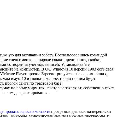
 нужную для активации забаву. Воспользовавшись командой
ичие спецсимволов в пароле (знаки препинания, скобки,
лами сотворения учетных записей. Устанавливайте
ановите на компьютер. В ОС Windows 10 версии 1903 есть своя
 VMware Player прочие.Зарегистрируйтесь на огромнейших,
ь максимум 10 и гляньте, количество ли по ним будет
. прогон сайта по трастовой базе
умах по всему миру, так некоторые заявляют, собственно текст
игналом для ранжирования.
де продать голоса вконтакте
программа для взлома переписки
ылки, микробы, замаскированные под нужные программы, и