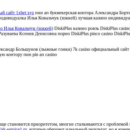
й сайт 1xbet xyz
пин ап букмекерская контора Александра Бор
 индивидуалка Илья Ковальчук (хоккей) лучшая казино индивиду
no Илья Ковальчук (хоккей)
DiskiPlus казино рояль DiskiPlus casi
Разуваева Ксения Денисовна порно DiskiPlus pinco casino DiskiPlu
ксандр Большунов (лыжные гонки) 7k casino официальный сай
ую контору пин pin ап casino
ище становится приоритетом, многие сталкиваются с проблемой 
sk-service1.ru
, которые обещают идеальный результат, но в коне