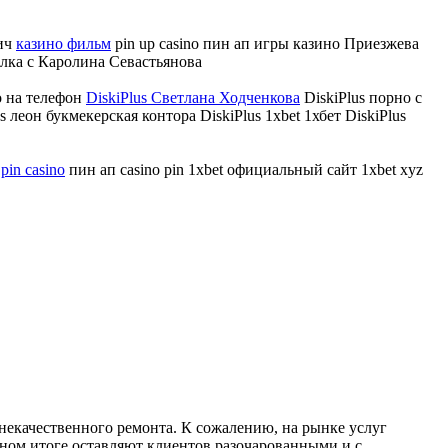
тич
казино фильм
pin up casino пин ап игры казино Приезжева
алка с Каролина Севастьянова
no на телефон
DiskiPlus Светлана Ходченкова
DiskiPlus порно с
s леон букмекерская контора DiskiPlus 1xbet 1хбет DiskiPlus
т
pin casino
пин ап casino pin 1xbet официальный сайт 1xbet xyz
некачественного ремонта. К сожалению, на рынке услуг
чном итоге оставляют клиентов разочарованными и с