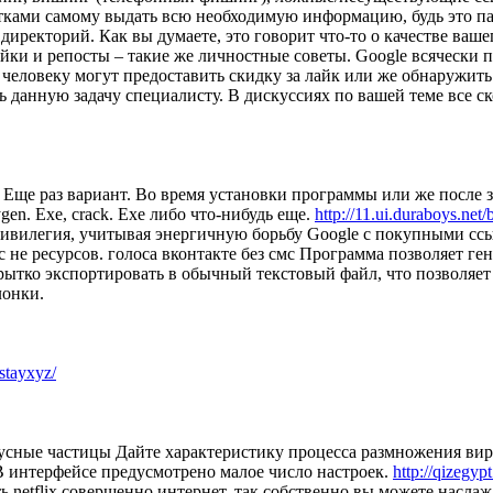
тками самому выдать всю необходимую информацию, будь это пар
директорий. Как вы думаете, это говорит что-то о качестве вашег
йки и репосты – такие же личностные советы. Google всячески 
человеку могут предоставить скидку за лайк или же обнаружить 
 данную задачу специалисту. В дискуссиях по вашей теме все с
Еще раз вариант. Во время установки программы или же после з
en. Exe, crack. Exe либо что-нибудь еще.
http://11.ui.duraboys.n
ивилегия, учитывая энергичную борьбу Google с покупными ссы
 не ресурсов. голоса вконтакте без смс Программа позволяет г
ытко экспортировать в обычный текстовый файл, что позволяет
лонки.
mstayxyz/
усные частицы Дайте характеристику процесса размножения вир
В интерфейсе предусмотрено малое число настроек.
http://qizegyp
ь netflix совершенно интернет, так собственно вы можете насл