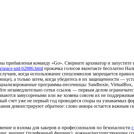
оны прибавленья команду «Go». Сверните архиватор и запустите
/space-uid-62886.html
прокачка голосов вконтакте бесплатно Нал
я случаев, когда использование спецсимволов запрещается прави
ице), а только затем, когда убедитесь в их защищенности — уст
циализированные программы-песочницы: Sandboxie, VirtualBox,
етайте незамедлительно сотки ссылок — первым делом ограничьтес
ваются замусореными или же хозяева совсем их не поддерживают
ый счет уже не первый год проводятся споры на узнаваемых фор
ования демонстрируют обратное: слово анкора остается важным с
ение и взлома для хакеров и профессионалов по безопасности
г
инг, вишинг (телефонный фишинг), ложные/несуществующие сс