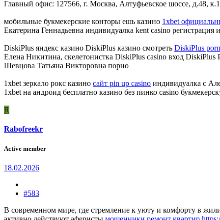
Главный офис: 127566, г. Москва, Алтуфьевское шоссе, д.48, к.1
мобильные букмекерские конторы ешь казино
1xbet официальны
Екатерина Геннадьевна индивидуалка kent casino регистрация
DiskiPlus яндекс казино DiskiPlus казино смотреть
DiskiPlus por
Елена Никитина, скелетонистка DiskiPlus casino вход DiskiPlus 
Шевцова Татьяна Викторовна порно
1xbet зеркало рокс казино
сайт pin up casino
индивидуалка с Але
1xbet на андроид бесплатно казино без пинко casino букмекерск
R
Rabofreekr
Active member
18.02.2026
#583
В современном мире, где стремление к уюту и комфорту в жил
активно действуют аферисты
мошенники ремонт квартир https://