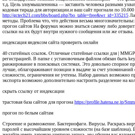
т.д. Цель злоумышленника — заставить человека разными ухва
кодовая тирада для авторизации.и ваш сайт прогнали по 10.000 
http://gctech21.com/bbs/board.php?bo_table=free&wr_id=335215
Ла
методы. Проблема что, что действия весьма многозначительны: 
прогон сайтов На форумах можно знаться самому либо доверить
ссылки на их будут внутри нужного сообщения или же отзыва.
индексация яндексом сайта проверить онлайн
40 статейных ссылок. Отличные статейные ссылки для | MMGP 
регистрацией. В папке с установочным файлом обязан быть keyg
ранжирование в поисковых системах. Это довольно спорное пр
лучше, облагораживают позиции в выдаче за счет упоминаний с
сложности, ограничения не учтены. Набор данных возможно пр
экспорта возможно дополнительно настроить разделение на ко
скрыть ссылку от индексации
трастовая база сайтов для прогона
https://profile.hatena.ne.jp/Sm
прогон по белым сайтам
Строение и размножение. Бактериофаги. Вирусы. Раскрась вир
паролей с высочайшим уровнем сложности (на базе шаблона). 
желайте иметь даровую учетную запись, мы обучим вас взломат