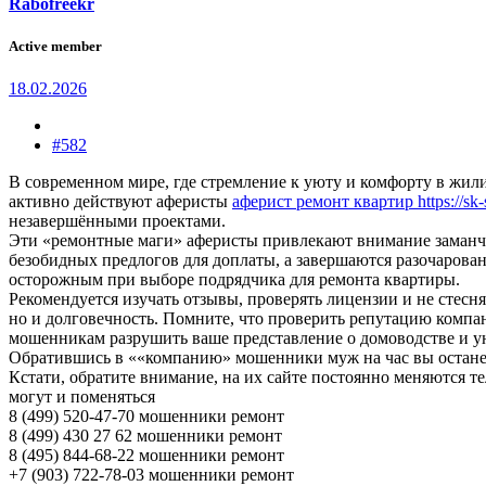
Rabofreekr
Active member
18.02.2026
#582
В современном мире, где стремление к уюту и комфорту в жил
активно действуют аферисты
аферист ремонт квартир https://sk-
незавершёнными проектами.
Эти «ремонтные маги» аферисты привлекают внимание заманч
безобидных предлогов для доплаты, а завершаются разочаров
осторожным при выборе подрядчика для ремонта квартиры.
Рекомендуется изучать отзывы, проверять лицензии и не стесня
но и долговечность. Помните, что проверить репутацию компа
мошенникам разрушить ваше представление о домоводстве и у
Обратившись в ««компанию» мошенники муж на час вы останет
Кстати, обратите внимание, на их сайте постоянно меняются 
могут и поменяться
8 (499) 520-47-70 мошенники ремонт
8 (499) 430 27 62 мошенники ремонт
8 (495) 844-68-22 мошенники ремонт
+7 (903) 722-78-03 мошенники ремонт