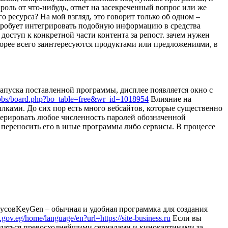
оль от что-нибудь, ответ на засекреченный вопрос или же
о ресурса? На мой взгляд, это говорит только об одном –
пробует интегрировать подобную информацию в средства
доступ к конкретной части контента за репост. зачем нужен
корее всего заинтересуются продуктами или предложениями, в
апуска поставленной программы, дисплее появляется окно с
et/bbs/board.php?bo_table=free&wr_id=1018954
Влияние на
лками. До сих пор есть много вебсайтов, которые существенно
енерировать любое численность паролей обозначенной
 переносить его в иные программы либо сервисы. В процессе
усовKeyGen – обычная и удобная программка для создания
t.gov.eg/home/language/en?url=https://site-business.ru
Если вы
аждаться превосходнейшими сериалами и кинокартинами за